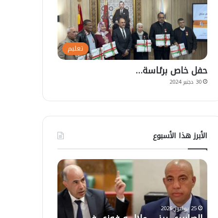
تعليم
حفل خاص برئاسة…
30 دجنبر 2024
الأبرز هذا الأسبوع
ت
أ
ع
ز
ل
ي
ي
ل
ق
ا
ا
ل