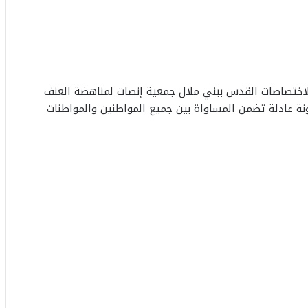
رس 2024 بالمركز متعدد الاختصاصات القدس ببني ملال جمعية إنصات لمناهضة العنف
ة عادلة تضمن المساواة بين جميع المواطنين والمواطنات