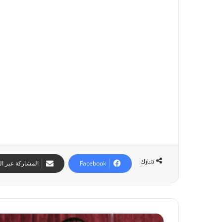
ر
ا
ف
أ
م
ر
ي
ك
ا
ب
س
ي
ا
د
ة
ا
شارك
Facebook
المشاركة عبر الب
ل
م
غ
ر
ب
ا