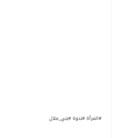
حسن بامو يناقش رسالة الماستر
1 غشت 2026
ج
مسلطاً الضوء على دور الوساطة
ترامب يجدد للمل
د
الاجتماعية في إدماج مهاجري دول
اعتراف أمريكا بس
د
جنوب الصحراء ببني ملال
الصحراء
ل
ل
م
ل
ك
م
ح
م
د
ا
ل
س
ا
د
س
#المرأة #ندوة #بني_ملال
ا
ع
ت