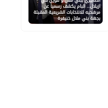
21 يوليوز 2026
20 يوليوز 2026
ل
.
تعليق الاعتصام بأزيلال بعد حوار مع
أزيلال.. ورثة 
ا
.
السلطات وبرمجة اجتماع لحل ملف
تأخر التعويضا
ع
و
التعويضات غذا الاربعاء بالباشوية
الاعتصام المقر
ت
ر
ص
ث
ا
ة
م
ي
ب
ع
أ
ل
ز
ن
ي
و
ل
ن
ا
ا
ل
ل
ب
ا
ع
ح
د
ت
ح
ج
و
ا
ا
ج
ر
ع