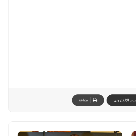
ا
ل
…
ا
ل
ب
ا
م
ي
ك
ش
ف
ر
س
م
ي
ريد الإلكتروني
طباعة
ا
ع
ن
م
ر
ن