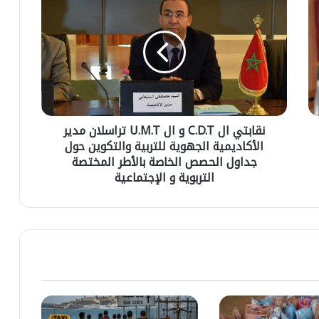
ش
ق
ح
ا
ي
ب
ه
ت
ل
ي
ل
ا
ا
ل
ن
C
ت
نقابتي ال C.D.T و ال U.M.T تراسلان مدير
.
خ
الأكاديمية الجهوية للتربية والتكوين حول
D
ا
.
جداول الحصص الخاصة بالأطر المختصة
ب
T
التربوية و الإجتماعية
ا
و
ت
ا
ا
ل
ل
U
ش
.
ر
M
ي
.
ع
T
ي
ت
ة