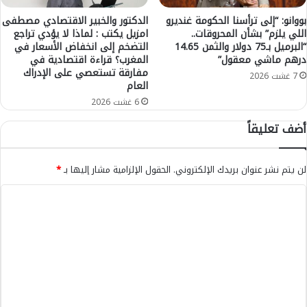
م
ن
غ
س
بووانو: “إلى ترأسنا الحكومة غنديرو
الدكتور والخبير الاقتصادي مصطفى
ر
ي
اللي يلزم” بشأن المحروقات..
امزيل يكتب : لماذا لا يؤدي تراجع
ب
“البرميل بـ75 دولار والثمن 14.65
التضخم إلى انخفاض الأسعار في
ة
ا
درهم ماشي معقول”
المغرب؟ قراءة اقتصادية في
ف
مفارقة تستعصي على الإدراك
ل
ي
7 غشت 2026
العام
ت
ق
ط
6 غشت 2026
ر
و
ا
أضف تعليقاً
ا
ر
ن
إ
ي
ح
لن يتم نشر عنوان بريدك الإلكتروني.
الحقول الإلزامية مشار إليها بـ
*
أ
ا
م
ل
ا
ا
ت
ل
م
ه
ف
ل
ت
ر
ل
ع
ص
م
ة
ل
ح
ح
ا
ي
س
ك