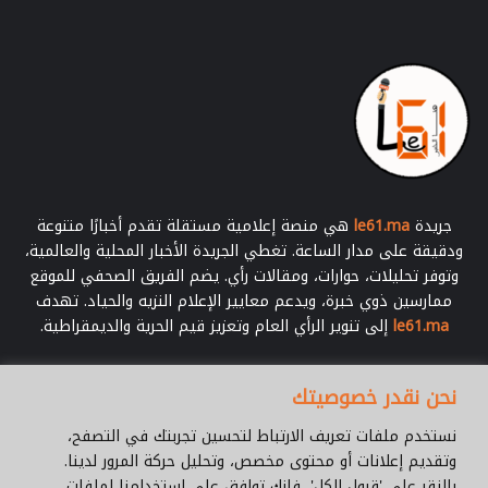
م
س
ك
ب
آ
خ
ر
ا
ل
آ
جريدة
le61.ma
هي منصة إعلامية مستقلة تقدم أخبارًا متنوعة
م
ودقيقة على مدار الساعة. تغطي الجريدة الأخبار المحلية والعالمية،
ا
وتوفر تحليلات، حوارات، ومقالات رأي. يضم الفريق الصحفي للموقع
ل
ممارسين ذوي خبرة، ويدعم معايير الإعلام النزيه والحياد. تهدف
le61.ma
إلى تنوير الرأي العام وتعزيز قيم الحرية والديمقراطية.
أدخل
نحن نقدر خصوصيتك
بريدك
الإلكتروني
نستخدم ملفات تعريف الارتباط لتحسين تجربتك في التصفح،
وتقديم إعلانات أو محتوى مخصص، وتحليل حركة المرور لدينا.
بالنقر على 'قبول الكل'، فإنك توافق على استخدامنا لملفات