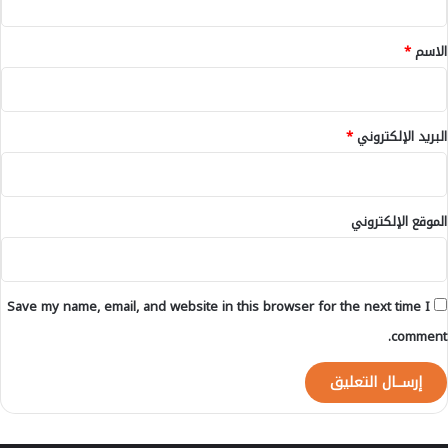
ق
م
م
ا
ة
*
الاسم
*
ل
ب
ص
ت
ع
ه
و
م
البريد الإلكتروني
*
د
ة
و
ا
ر
ل
ج
ا
الموقع الإلكتروني
ا
غ
ء
ت
ب
ص
ن
ا
Save my name, email, and website in this browser for the next time I
ي
ب
م
comment.
ل
ا
ل
ي
ت