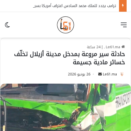
ترامب يجدد للملك محمد السادس اعتراف أمريكا بسيادة المغرب على الصحراء
قائمة
in
Le61.ma ـ
|
24 ساعة
حادثة سير مروعة بمدخل مدينة أزيلال تخلّف
خسائر مادية جسيمة
Le61.ma
S
26 يونيو 2026
e
n
d
a
n
e
m
a