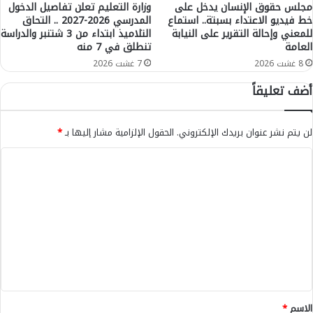
ذ
ح
مجلس حقوق الإنسان يدخل على
وزارة التعليم تعلن تفاصيل الدخول
ه
خط فيديو الاعتداء بسبتة.. استماع
المدرسي 2026-2027 .. التحاق
ا
للمعني وإحالة التقرير على النيابة
التلاميذ ابتداء من 3 شتنبر والدراسة
م
ل
العامة
تنطلق في 7 منه
ق
م
ا
ؤ
8 غشت 2026
7 غشت 2026
ي
ق
أضف تعليقاً
ي
ت
س
ل
ه
ل
لن يتم نشر عنوان بريدك الإلكتروني.
الحقول الإلزامية مشار إليها بـ
*
ا
و
-
ز
ا
ا
ي
ل
ل
ر
ت
ا
ت
ف
ل
ع
ا
س
ص
ا
ل
ي
ب
ي
ل
ق
-
ق
"
م
*
الاسم
*