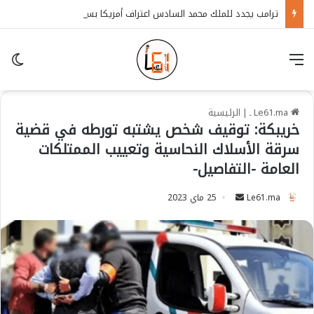
ترامب يجدد للملك محمد السادس اعتراف أمريكا بسيادة المغرب على الصحراء
قائمة
in
Le61.ma ـ
|
الرئيسية
خريبكة: توقيف شخص يشتبه تورطه في قضية
سرقة الأسلاك النحاسية وتعييب الممتلكات
العامة -التفاصيل-
Le61.ma
S
25 ماي 2023
e
n
d
a
n
e