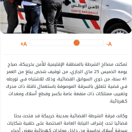
m
a
i
l
A+
A-
تمكنت مصالح الشرطة بالمنطقة الإقليمية للأمن بخريبكة، صباح
يومه الخميس 25 ماي الجاري، من توقيف شخص يبلغ من العمر
41 سنة، من ذوي السوابق القضائية، وذلك للاشتباه في تورطه
في قضية تتعلق بالسرقة الموصوفة باستعمال ناقلة ذات محرك
وتعييب ممتلكات ذات منفعة عامة بكسر وقطع أسلاك ومعدات
كهربائية.
وكانت فرقة الشرطة القضائية بمدينة خريبكة قد فتحت بحثا
قضائيا تحت إشراف النيابة العامة المختصة على خلفية شكايات
بسرقة أسلاك نحاسية من داخل مولدات كهربائية ببعض أحياء