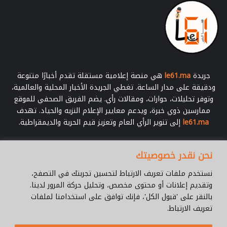
جريدة
le61.ma
هي منصة إعلامية مستقلة تقدم أخبارًا متنوعة
ودقيقة على مدار الساعة. تغطي الجريدة الأخبار المحلية والعالمية،
وتوفر تحليلات، حوارات، ومقالات رأي. يضم الفريق الصحفي للموقع
ممارسين ذوي خبرة، ويدعم معايير الإعلام النزيه والحياد. تهدف
le61.ma
إلى تنوير الرأي العام وتعزيز قيم الحرية والديمقراطية.
أدخل
نحن نقدر خصوصيتك
بريدك
الإلكتروني
نستخدم ملفات تعريف الارتباط لتحسين تجربتك في التصفح،
وتقديم إعلانات أو محتوى مخصص، وتحليل حركة المرور لدينا.
بالنقر على 'قبول الكل'، فإنك توافق على استخدامنا لملفات
تعريف الارتباط.
© جميع الحقوق محفوظة 2026 |
Le61.ma