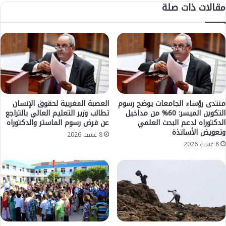
مقالات ذات صلة
ع
ا
م
ر
ل
ا
ح
ل
و
ب
ظ
ي
ف
ض
ي
ا
د
ء
ر
ت
منتدى رؤساء الجامعات يوضح رسوم
العصبة المغربية لحقوق الإنسان
ج
التكوين الميسر: 60% من مداخيل
تطالب وزير التعليم العالي بالتراجع
ر
الدكتوراه لدعم البحث العلمي
عن فرض رسوم الماستر والدكتوراه
ة
ف
وتعويض الأساتذة
ا
ض
8 غشت 2026
ل
م
8 غشت 2026
ح
ن
ر
ح
ا
ا
ر
ل
ة
س
و
ر
ه
ا