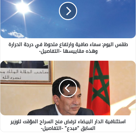
ا
ل
ي
و
م
:
طقس اليوم: سماء صافية وارتفاع ملحوظ في درجة الحرارة
س
وهذه مقاييسها -التفاصيل-
م
ا
ء
ا
ص
س
ا
ت
ف
ئ
ي
ن
ة
ا
و
ف
ا
ي
ر
ة
ت
استئنافية الدار البيضاء ترفض منح السراح المؤقت للوزير
ا
ف
السابق "مبدع" -التفاصيل-
ل
ا
د