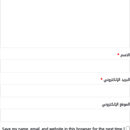
ل
ص
ت
ي
و
ت
ل
ح
ع
-
ة
ل
ي
ق
*
الاسم
*
البريد الإلكتروني
*
الموقع الإلكتروني
Save my name, email, and website in this browser for the next time I