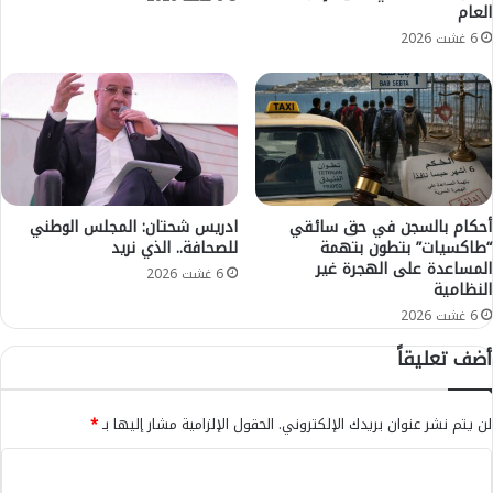
العام
ي
1
6 غشت 2026
م
1
ل
م
ا
ن
ل
أ
خ
ي
ا
ا
ر
م
ج
ا
أحكام بالسجن في حق سائقي
ادريس شحتان: المجلس الوطني
ا
ل
“طاكسيات” بتطون بتهمة
للصحافة.. الذي نريد
ل
ب
المساعدة على الهجرة غير
س
ر
6 غشت 2026
النظامية
ب
م
6 غشت 2026
ا
ج
ق
ي
أضف تعليقاً
-
ا
ا
ت
ل
ا
لن يتم نشر عنوان بريدك الإلكتروني.
الحقول الإلزامية مشار إليها بـ
*
ت
ل
ف
م
ا
ا
ف