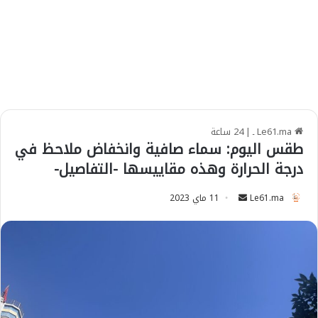
Le61.ma ـ
|
24 ساعة
طقس اليوم: سماء صافية وانخفاض ملاحظ في
درجة الحرارة وهذه مقاييسها -التفاصيل-
Le61.ma
S
11 ماي 2023
e
n
d
a
n
e
m