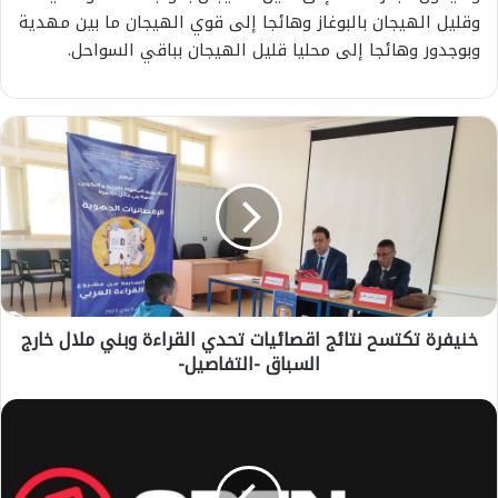
وقليل الهيجان بالبوغاز وهائجا إلى قوي الهيجان ما بين مهدية
وبوجدور وهائجا إلى محليا قليل الهيجان بباقي السواحل.
خ
ن
ي
ف
ر
ة
ت
ك
ت
خنيفرة تكتسح نتائج اقصائيات تحدي القراءة وبني ملال خارج
س
السباق -التفاصيل-
ح
ن
ت
خ
ا
ر
ئ
ي
ج
ب