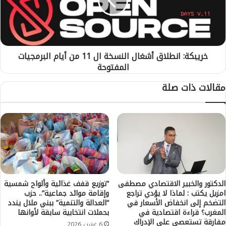
ا
ك
ق
ة
ص
:
ا
ا
ئ
ن
ي
خريبكة: انطلاق أشغال النسخة ال 11 من أيام البرمجيات
ط
ا
المفتوحة
ل
ت
ا
مقالات ذات صلة
ت
ق
ح
أ
د
ش
ي
غ
ا
ا
ل
ل
ق
ا
ر
ل
ا
ن
ء
س
الدكتور والخبير الاقتصادي مصطفى
“توزيع قفف غذائية وألواح شمسية
ة
امزيل يكتب : لماذا لا يؤدي تراجع
وإقامة موائد جماعية”.. حزب
خ
التضخم إلى انخفاض الأسعار في
“العدالة والتنمية” ببني ملال يندد
و
ة
المغرب؟ قراءة اقتصادية في
بحملات انتخابية سابقة لأوانها
ب
ا
مفارقة تستعصي على الإدراك
ن
ل
6 غشت 2026