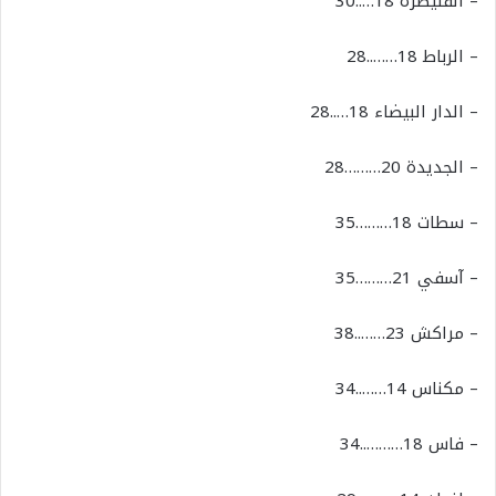
–
القنيطرة
18…..30
–
الرباط
18……..28
–
الدار
البيضاء
18…..28
–
الجديدة
20………28
–
سطات
18………35
–
آسفي
21………35
–
مراكش
23……..38
–
مكناس
14……..34
–
فاس
18………..34