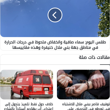
ي
ق
ن
س
ي
ا
ي
ل
ش
ي
ت
و
ب
م
ه
:
ت
طقس اليوم: سماء صافية وانخفاض ملحوظ في درجات الحرارة
س
و
في مناطق جهة بني ملال خنيفرة وهذه مقاييسها
م
ر
ا
مقالات ذات صلة
ط
ء
ه
ص
ف
ا
ي
ف
م
ي
ح
ة
ا
و
و
ا
ل
ن
ة
خ
توقيف قاصر ببني ملال للاشتباه
خلاف حول نقط تلميذ يتحول إلى
ا
في تورطه في التحريض على
اعتداء.. أب يهاجم أستاذاً بالشارع
ف