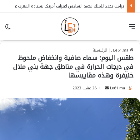
ترامب يجدد للملك محمد السادس اعتراف أمريكا بسيادة المغرب على الصحراء
قائمة
in
Le61.ma ـ
|
الرئيسية
طقس اليوم: سماء صافية وانخفاض ملحوظ
في درجات الحرارة في مناطق جهة بني ملال
خنيفرة وهذه مقاييسها
Le61.ma
S
28 غشت 2023
e
n
d
a
n
e