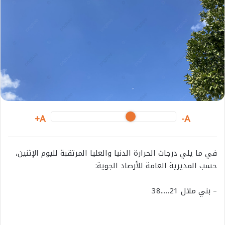
m
a
i
l
A+
A-
في
ما
يلي
درجات
الحرارة
الدنيا
والعليا
المرتقبة
لليوم
الإثنين،
حسب
المديرية
العامة
للأرصاد
الجوية
:
–
بني
ملال
21…..38