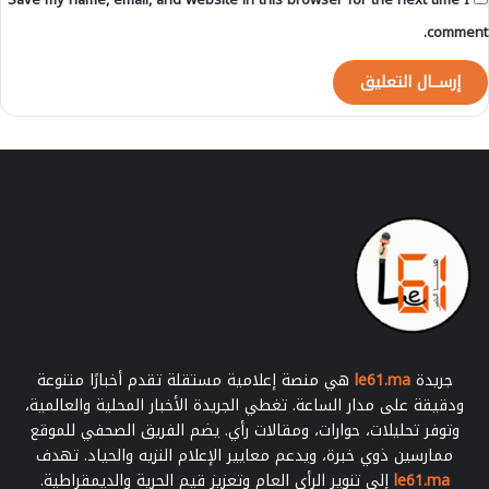
ر
ة
comment.
و
ه
ذ
ه
م
ق
ا
ي
ي
س
ه
ا
جريدة
le61.ma
هي منصة إعلامية مستقلة تقدم أخبارًا متنوعة
ودقيقة على مدار الساعة. تغطي الجريدة الأخبار المحلية والعالمية،
وتوفر تحليلات، حوارات، ومقالات رأي. يضم الفريق الصحفي للموقع
ممارسين ذوي خبرة، ويدعم معايير الإعلام النزيه والحياد. تهدف
le61.ma
إلى تنوير الرأي العام وتعزيز قيم الحرية والديمقراطية.