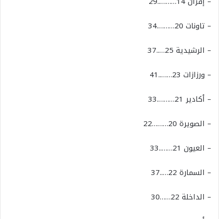
–
إفران
14………..29
–
تاونات
20……….34
–
الرشيدية
25…..37
–
ورزازات
23……..41
–
أكادير
21……….33
–
الصويرة
20………22
–
العيون
21……..33
–
السمارة
22…..37
–
الداخلة
22……30