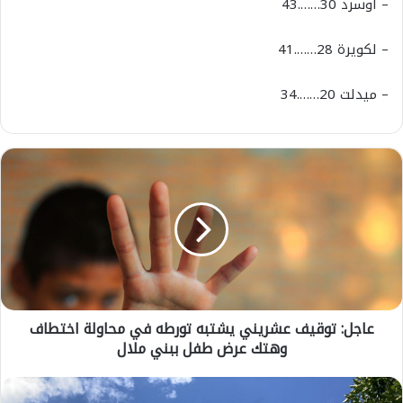
–
أوسرد
30…….43
–
لكويرة
28…….41
–
ميدلت
20…….34
ع
ا
ج
ل
:
ت
و
ق
ي
عاجل: توقيف عشريني يشتبه تورطه في محاولة اختطاف
ف
وهتك عرض طفل ببني ملال
ع
ش
ر
ط