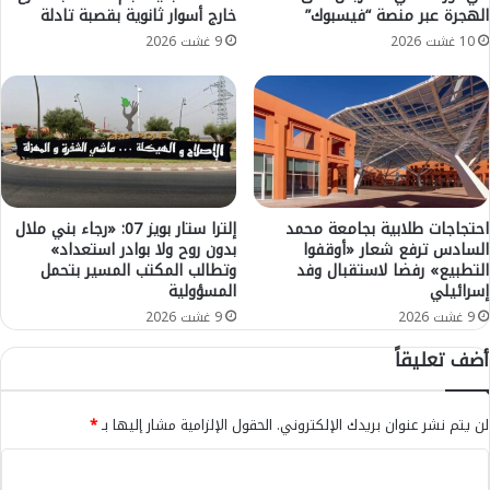
الهجرة عبر منصة “فيسبوك”
خارج أسوار ثانوية بقصبة تادلة
خ
ا
ت
ض
10 غشت 2026
9 غشت 2026
ط
م
ا
ل
ف
ح
و
و
ه
ظ
ت
ف
ك
ي
ع
د
احتجاجات طلابية بجامعة محمد
إلترا ستار بويز 07: «رجاء بني ملال
ر
ر
السادس ترفع شعار «أوقفوا
بدون روح ولا بوادر استعداد»
ض
التطبيع» رفضا لاستقبال وفد
وتطالب المكتب المسير بتحمل
ج
إسرائيلي
المسؤولية
ط
ا
ف
ت
9 غشت 2026
9 غشت 2026
ل
ا
أضف تعليقاً
ب
ل
ب
ح
ن
ر
لن يتم نشر عنوان بريدك الإلكتروني.
الحقول الإلزامية مشار إليها بـ
*
ي
ا
م
ر
ا
ل
ة