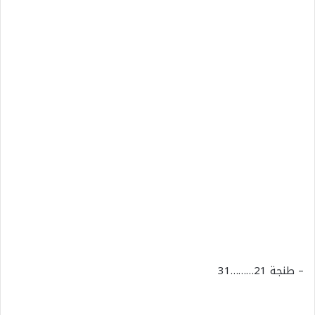
–
طنجة
21………31