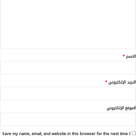
ع
م
ل
و
ت
ى
ي
ع
م
ة
ش
ل
ا
ي
ر
ق
ك
ة
*
الاسم
*
ا
ل
و
د
البريد الإلكتروني
*
ا
د
و
ا
الموقع الإلكتروني
ل
ر
ج
ا
Save my name, email, and website in this browser for the next time I
ء