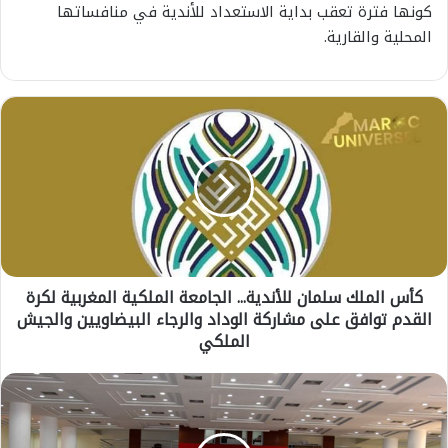
كونها فترة تعقب بداية الاستعداد للأندية في منافساتها
المحلية والقارية.
ك
أ
س
ا
ل
م
ل
ك
س
كأس الملك سلمان للأندية... الجامعة الملكية المغربية لكرة
ل
القدم توافق على مشاركة الوداد والرجاء البيضاويين والجيش
م
ا
الملكي
ن
ل
م
ل
ج
أ
ل
ن
س