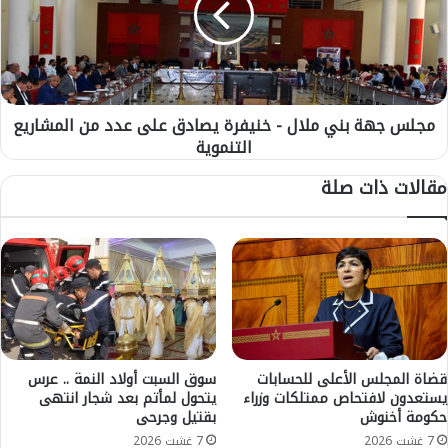
د
ج
ي
ه
ة
ة
.
ب
.
ن
.
مجلس جهة بني ملال - خنيفرة يصادق على عدد من المشاريع
ي
ا
التنموية
م
ل
ل
مقالات ذات صلة
ج
ا
ا
ل
م
-
ع
خ
ة
ن
ا
ي
ل
ف
م
ر
ل
ة
ك
ي
قضاة المجلس الأعلى للحسابات
سوق السبت أولاد النمة .. عرس
ي
يستعدون لافتحاص ممتلكات وزراء
يتحول لمأتم بعد شجار انتهى
ص
ة
حكومة أخنوش
بقتيل وجرحى
ا
ا
د
7 غشت 2026
7 غشت 2026