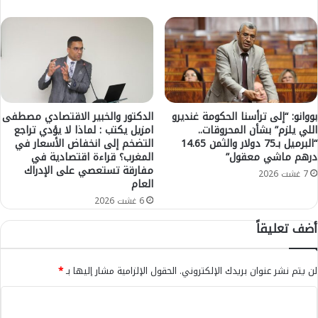
ل
ق
م
ع
غ
ل
ر
ى
ب
ع
ي
د
ة
د
ل
م
بووانو: “إلى ترأسنا الحكومة غنديرو
الدكتور والخبير الاقتصادي مصطفى
ك
ن
اللي يلزم” بشأن المحروقات..
امزيل يكتب : لماذا لا يؤدي تراجع
ر
“البرميل بـ75 دولار والثمن 14.65
التضخم إلى انخفاض الأسعار في
ا
ة
درهم ماشي معقول”
المغرب؟ قراءة اقتصادية في
ل
مفارقة تستعصي على الإدراك
ا
م
7 غشت 2026
العام
ل
ش
ق
6 غشت 2026
ا
د
ر
أضف تعليقاً
م
ي
ت
ع
و
ا
لن يتم نشر عنوان بريدك الإلكتروني.
الحقول الإلزامية مشار إليها بـ
*
ا
ل
ف
ت
ا
ق
ن
ل