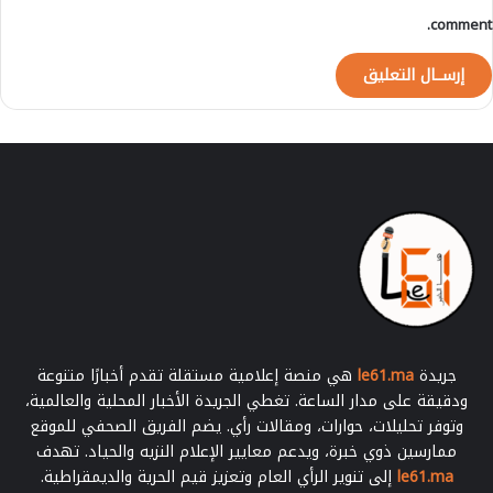
ا
comment.
ل
ب
ي
ض
ا
و
ي
ي
ن
و
ا
ل
ج
ي
ش
جريدة
le61.ma
هي منصة إعلامية مستقلة تقدم أخبارًا متنوعة
ا
ودقيقة على مدار الساعة. تغطي الجريدة الأخبار المحلية والعالمية،
ل
وتوفر تحليلات، حوارات، ومقالات رأي. يضم الفريق الصحفي للموقع
م
ممارسين ذوي خبرة، ويدعم معايير الإعلام النزيه والحياد. تهدف
ل
le61.ma
إلى تنوير الرأي العام وتعزيز قيم الحرية والديمقراطية.
ك