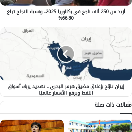
0
أزيد من 250 ألف ناجح في بكالوريا 2025.. ونسبة النجاح تبلغ
أ
66.80%
ل
ف
ن
إ
ا
ي
ج
ر
ح
ا
ف
ن
ي
ت
ب
ل
ك
وّ
ا
ح
ل
إيران تلوّح بإغلاق مضيق هرمز البحري .. تهديد يربك أسواق
ب
و
النفط ويرفع الأسعار عالميًا
إ
ر
غ
مقالات ذات صلة
ي
ل
ا
ا
2
ق
0
م
2
ض