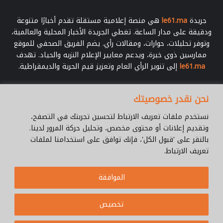
جريدة
le61.ma
هي منصة إعلامية مستقلة تقدم أخبارًا متنوعة
ودقيقة على مدار الساعة. تغطي الجريدة الأخبار المحلية والعالمية،
وتوفر تحليلات، حوارات، ومقالات رأي. يضم الفريق الصحفي للموقع
ممارسين ذوي خبرة، ويدعم معايير الإعلام النزيه والحياد. تهدف
le61.ma
إلى تنوير الرأي العام وتعزيز قيم الحرية والديمقراطية.
أدخل
نحن نقدر خصوصيتك
بريدك
الإلكتروني
نستخدم ملفات تعريف الارتباط لتحسين تجربتك في التصفح،
وتقديم إعلانات أو محتوى مخصص، وتحليل حركة المرور لدينا.
بالنقر على 'قبول الكل'، فإنك توافق على استخدامنا لملفات
تعريف الارتباط.
© جميع الحقوق محفوظة 2026 |
Le61.ma
الموافقة
سياسة الخصوصية
فريق العمل
للإتصال
من نحن ؟
Cookie Policy
تخصيص
WhatsApp
YouTube
Facebook