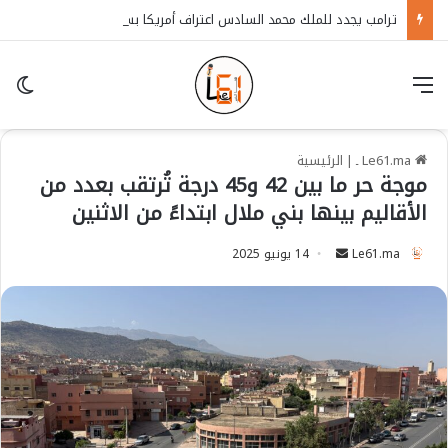
ترامب يجدد للملك محمد السادس اعتراف أمريكا بسيادة المغرب على الصحراء
قائمة
in
Le61.ma ـ
|
الرئيسية
موجة حر ما بين 42 و45 درجة تُرتقب بعدد من
الأقاليم بينها بني ملال ابتداءً من الاثنين
Le61.ma
S
14 يونيو 2025
e
n
d
a
n
e
m
a