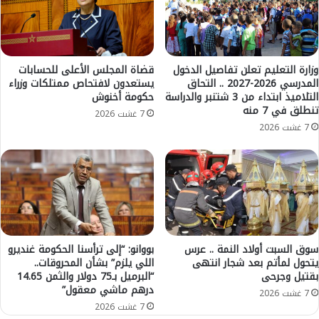
5
ي
.
ق
.
ه
و
ر
ن
م
وزارة التعليم تعلن تفاصيل الدخول
قضاة المجلس الأعلى للحسابات
س
المدرسي 2026-2027 .. التحاق
يستعدون لافتحاص ممتلكات وزراء
ز
التلاميذ ابتداء من 3 شتنبر والدراسة
حكومة أخنوش
ب
ا
تنطلق في 7 منه
ة
ل
7 غشت 2026
ا
ب
7 غشت 2026
ل
ح
ن
ر
ج
ي
ا
.
ح
.
ت
ت
ب
ه
ل
د
سوق السبت أولاد النمة .. عرس
بووانو: “إلى ترأسنا الحكومة غنديرو
غ
يتحول لمأتم بعد شجار انتهى
اللي يلزم” بشأن المحروقات..
ي
بقتيل وجرحى
“البرميل بـ75 دولار والثمن 14.65
6
د
درهم ماشي معقول”
6
ي
7 غشت 2026
.
ر
7 غشت 2026