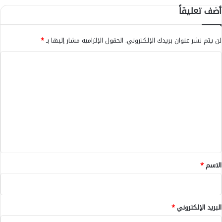
8
ب
أضف تعليقاً
0
ك
%
أ
س
لن يتم نشر عنوان بريدك الإلكتروني.
الحقول الإلزامية مشار إليها بـ
*
و
ا
ا
ق
ل
ا
ل
ت
ن
ع
ف
ط
ل
و
ي
ي
ق
ر
ف
*
الاسم
*
ع
ا
ل
أ
البريد الإلكتروني
*
س
ع