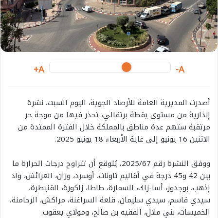
i
l
A+
A-
أصدرت المديرية العامة للأرصاد الجوية، اليوم السبت، نشرة
إنذارية من مستوى يقظة برتقالي، تحذر فيها من موجة حر
مرتقبة ستهم عدة مناطق بالمملكة خلال الفترة الممتدة من
الاثنين 16 يونيو إلى غاية الأربعاء 18 يونيو 2025.
ووفق النشرة رقم 2025/67، يُتوقع أن تتراوح درجات الحرارة ما
بين 42 و45 درجة في أقاليم تاونات، أوسرد، وزان، العرائش، واد
إذهب، بوجدور، أسا-زاك، السمارة، طاطا، زاكورة، القنيطرة،
سيدي قاسم، سيدي سليمان، قلعة السراغنة، مراكش، الرحامنة،
الخميسات، بني ملال، الفقيه بن صالح، ومولاي يعقوب.