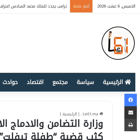
الخميس, 6 غشت 2026
ترامب يجدد للملك محمد السادس اعتراف 
أخبار عاجلة
الرئيسية
سياسة
مجتمع
اقتصاد
حوادث
Facebook
المشاركة عبر البريد الإلكتروني
Le61.ma ـ
|
الرئيسية
|
طباعة
وزارة التضامن والادماج ال
كثب قضية “طفلة تيفلت” (