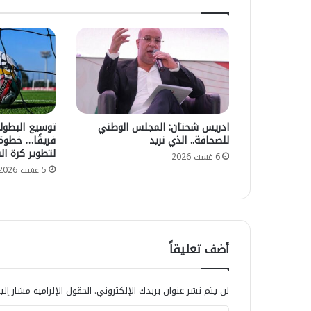
حسن بامو يناقش ر
و
ب
مسلطاً الضوء على
ي
ل
الاجتماعية في إد
ن
ا
جنوب الصحراء ببن
ا
ل
ق
ت
ش
ع
ر
ا
س
و
ادريس شحتان: المجلس الوطني
ا
ن
للصحافة.. الذي نريد
فريقًا… خطوة
ل
ب
لتطوير كرة ال
ة
ي
6 غشت 2026
ا
5 غشت 2026
ن
ل
ا
م
ل
ا
ف
س
ا
ت
ع
أضف تعليقاً
ر
ل
م
ي
س
ن
لن يتم نشر عنوان بريدك الإلكتروني.
الحقول الإلزامية مشار إلي
ل
ا