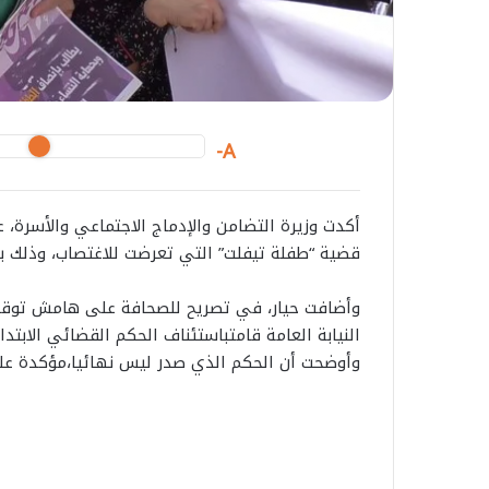
A-
أكدت
وزيرة
التضامن
والإدماج
الاجتماعي
والأسرة،
ع
قضية
“
طفلة
تيفلت
”
التي
تعرضت
للاغتصاب،
وذلك
ب
وأضافت
حيار،
في
تصريح
للصحافة
على
هامش
توقي
النيابة
العامة
قامت
باستئناف
الحكم
القضائي
الابتدا
وأوضحت
أن
الحكم
الذي
صدر
ليس
نهائيا،
مؤكدة
عل