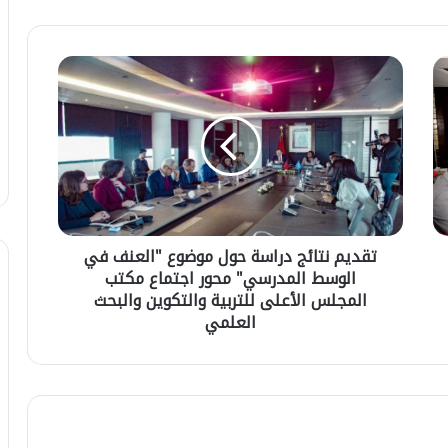
ت
ق
د
ي
م
ن
ت
ا
ئ
تقديم نتائج دراسة حول موضوع "العنف في
ج
الوسط المدرسي" محور اجتماع مكتب
د
ر
المجلس الأعلى للتربية والتكوين والبحث
ا
العلمي
ت
س
ر
ة
ا
ح
م
و
ب
ل
ي
م