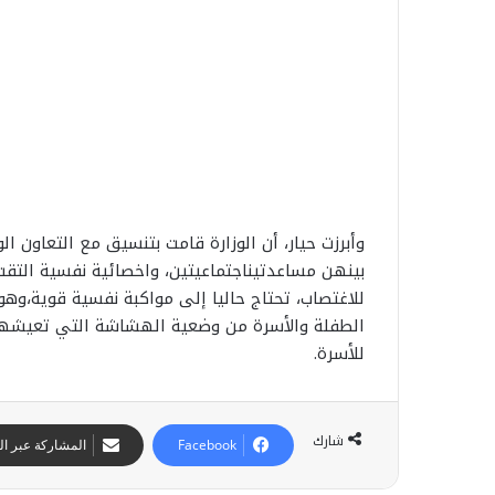
وأبرزت
حيار،
أن
الوزارة
قامت
بتنسيق
مع
التعاون
ال
بينهن
مساعدتين
اجتماعيتين،
واخصائية
نفسية
التقت
للاغتصاب،
تحتاج
حاليا
إلى
مواكبة
نفسية
قوية،
وهو
الطفلة
والأسرة
من
وضعية
الهشاشة
التي
تعيشها
للأسرة
.
شارك
Facebook
المشاركة عبر الب