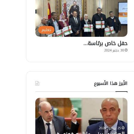
تعليم
حفل خاص برئاسة…
30 دجنبر 2024
الأبرز هذا الأسبوع
ا
ت
ل
ع
ص
ل
ا
ي
ب
ق
25 يوليوز 2026
ي
ا