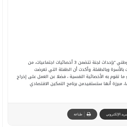
وطني
“
بإحداث
لجنة
تتضمن
3
أخصائيات
اجتماعيات،
من
بالأسرة
وبالطفلة
.
وأكدت
أن
الطفلة
التي
تعرضت
ما
تقوم
به
الأخصائية
النفسية
،
فضلا
عن
العمل
على
إخراج
،
مبرزة
أنها
ستستفيد
من
برنامج
التمكين
الاقتصادي
ريد الإلكتروني
طباعة