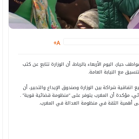
A+
واطف
حيار،
اليوم
الأربعاء
بالرباط،
أن
الوزارة
تتابع
عن
كثب
تنسيق
مع
النيابة
العامة
.
ع
اتفاقية
شراكة
بين
الوزارة
وصندوق
الإيداع
والتدبير،
أن
ئي،
مؤكدة
أن
المغرب
يتوفر
على
“
منظومة
قضائية
قوية
” .
ى
أهمية
الثقة
في
منظومة
العدالة
في
المغرب
.