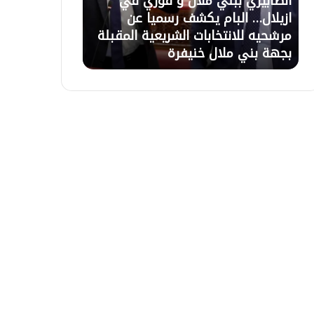
الصابيري ببني ملال و فوزي في
21 يوليوز 2026
ر
ل
ازيلال… البام يكشف رسميا عن
تعليق الاعتصام
ي
ا
مرشحيه للانتخابات الشريعية المقبلة
السلطات وبرمج
ب
ع
بجهة بني ملال خنيفرة
التعويضات غذا 
ب
ت
ن
ص
ي
ا
م
م
ل
ب
ا
أ
ل
ز
و
ي
ف
ل
و
ا
ز
ل
ي
ب
ف
ع
ي
د
ا
ح
ز
و
ي
ا
ل
ر