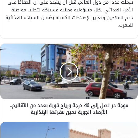
شملت عدداً من دول العالم، قبل أن يشدد على أن الحفاظ على
الأمن الغذائي يظل مسؤولية وطنية مشتركة تتطلب مواصلة
دعم الفلاحين وتعزيز الإصلاحات الكفيلة بضمان السيادة الغذائية
للمغرب.
م
و
ج
ة
ح
ر
ت
ص
ل
موجة حر تصل إلى 46 درجة ورياح قوية بعدد من الأقاليم..
إ
الأرصاد الجوية تحين نشرتها الإنذارية
ل
ى
4
ا
6
ل
د