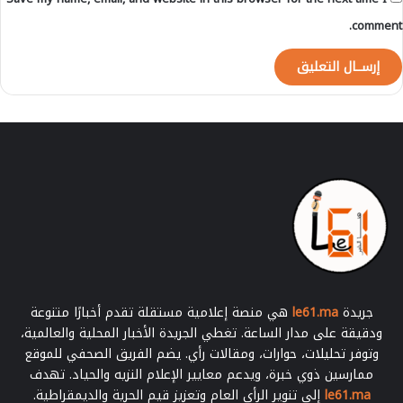
ة
أ
comment.
و
ض
ا
ع
ا
ل
س
ا
ئ
ق
ي
ن
ب
ج
ه
جريدة
le61.ma
هي منصة إعلامية مستقلة تقدم أخبارًا متنوعة
ة
ودقيقة على مدار الساعة. تغطي الجريدة الأخبار المحلية والعالمية،
ب
وتوفر تحليلات، حوارات، ومقالات رأي. يضم الفريق الصحفي للموقع
ن
ممارسين ذوي خبرة، ويدعم معايير الإعلام النزيه والحياد. تهدف
ي
le61.ma
إلى تنوير الرأي العام وتعزيز قيم الحرية والديمقراطية.
م