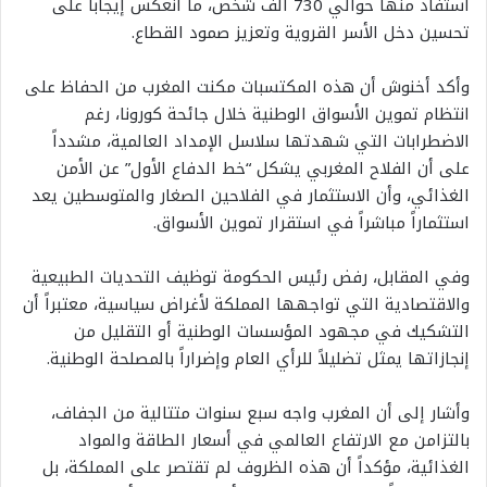
استفاد منها حوالي 730 ألف شخص، ما انعكس إيجاباً على
تحسين دخل الأسر القروية وتعزيز صمود القطاع.
وأكد أخنوش أن هذه المكتسبات مكنت المغرب من الحفاظ على
انتظام تموين الأسواق الوطنية خلال جائحة كورونا، رغم
الاضطرابات التي شهدتها سلاسل الإمداد العالمية، مشدداً
على أن الفلاح المغربي يشكل “خط الدفاع الأول” عن الأمن
الغذائي، وأن الاستثمار في الفلاحين الصغار والمتوسطين يعد
استثماراً مباشراً في استقرار تموين الأسواق.
وفي المقابل، رفض رئيس الحكومة توظيف التحديات الطبيعية
والاقتصادية التي تواجهها المملكة لأغراض سياسية، معتبراً أن
التشكيك في مجهود المؤسسات الوطنية أو التقليل من
إنجازاتها يمثل تضليلاً للرأي العام وإضراراً بالمصلحة الوطنية.
وأشار إلى أن المغرب واجه سبع سنوات متتالية من الجفاف،
بالتزامن مع الارتفاع العالمي في أسعار الطاقة والمواد
الغذائية، مؤكداً أن هذه الظروف لم تقتصر على المملكة، بل