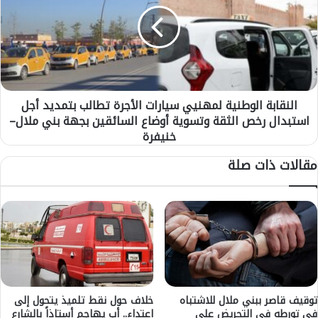
ن
ر
ق
ج
ا
ة
ب
و
ة
ر
ا
ي
ل
ا
النقابة الوطنية لمهنيي سيارات الأجرة تطالب بتمديد أجل
و
ح
استبدال رخص الثقة وتسوية أوضاع السائقين بجهة بني ملال–
ط
ق
ن
خنيفرة
و
ي
مقالات ذات صلة
ي
ة
ة
ل
ب
م
ع
ه
د
ن
د
ي
م
ي
ن
س
ا
ي
ل
ا
توقيف قاصر ببني ملال للاشتباه
خلاف حول نقط تلميذ يتحول إلى
أ
ر
في تورطه في التحريض على
اعتداء.. أب يهاجم أستاذاً بالشارع