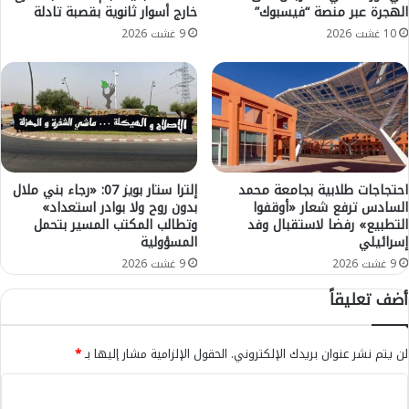
ق
الهجرة عبر منصة “فيسبوك”
خارج أسوار ثانوية بقصبة تادلة
ا
ا
ت
10 غشت 2026
9 غشت 2026
ل
ا
ي
ل
م
أ
.
ج
.
ر
ا
ة
ل
ت
أ
ط
احتجاجات طلابية بجامعة محمد
إلترا ستار بويز 07: «رجاء بني ملال
ر
ا
السادس ترفع شعار «أوقفوا
بدون روح ولا بوادر استعداد»
ص
ل
التطبيع» رفضا لاستقبال وفد
وتطالب المكتب المسير بتحمل
ا
إسرائيلي
المسؤولية
ب
د
ب
9 غشت 2026
9 غشت 2026
ا
ت
أضف تعليقاً
ل
م
ج
د
و
ي
لن يتم نشر عنوان بريدك الإلكتروني.
الحقول الإلزامية مشار إليها بـ
*
ي
د
ة
أ
ا
ت
ج